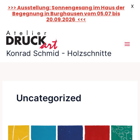
X
>>> Ausstellung: Sonnengesang im Haus der
Begegnung in Burghausen vom 05.07 bis
20.09.2026
<<<
Zum
Inhalt
springen
Konrad Schmid - Holzschnitte
Uncategorized
Ausstellung:
Sonnengesang