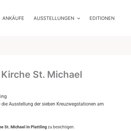
ngesang im Haus der Begegnung in Burghausen vom 0
ANKÄUFE
AUSSTELLUNGEN
EDITIONEN
 Kirche St. Michael
ling
die Ausstellung der sieben Kreuzwegstationen am
e St. Michael in Plattling
zu besichtigen.