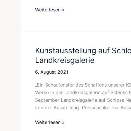
Weiterlesen »
Kunstausstellung auf Schl
Kunstausstellung
auf
Landkreisgalerie
Schloss
Neuburg
6. August 2021
in
„Ein Schaufenster des Schaffens unserer Kün
der
Werke in der Landkreisgalerie auf Schloss
Landkreisgalerie
September Landkreisgalerie auf Schloss Ne
von der Ausstellung Presseartikel zur Auss
Weiterlesen »