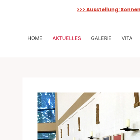
>>> Ausstellung: Sonne
Zum
Inhalt
HOME
AKTUELLES
GALERIE
VITA
springen
Ausstellung
in
der
Sankt
Michael
Kirche,