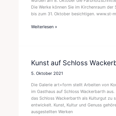
wurden am 8. Oktober die Farbholzschnitte
Die Werke können Sie im Kirchenraum der Sta
bis zum 31. Oktober besichtigen. www.st-mi
Weiterlesen »
Kunst auf Schloss Wacker
Kunst
auf
5. Oktober 2021
Schloss
Wackerbarth
Die Galerie art+form stellt Arbeiten von K
im Gasthaus auf Schloss Wackerbarth aus. 
das Schloss Wackerbarth als Kulturgut zu 
entwickelt. Kunst, Kultur und Genuss geh
ausgestellten Werken