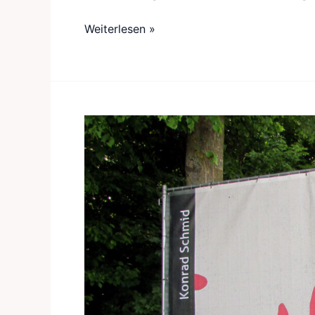
Weiterlesen »
Kunstausstellung
–
Pocking
feiert
Jubiläum