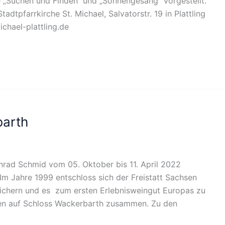
 „Suchen und Finden“ und „Sonnengesang“ vorgestellt.
dtpfarrkirche St. Michael, Salvatorstr. 19 in Plattling
chael-plattling.de
barth
onrad Schmid vom 05. Oktober bis 11. April 2022
Im Jahre 1999 entschloss sich der Freistatt Sachsen
sichern und es zum ersten Erlebnisweingut Europas zu
ören auf Schloss Wackerbarth zusammen. Zu den