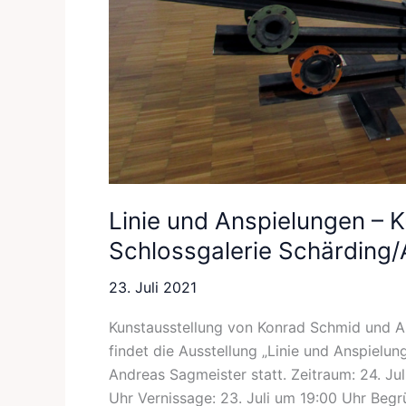
Linie und Anspielungen – K
Schlossgalerie Schärding/
23. Juli 2021
Kunstausstellung von Konrad Schmid und 
findet die Ausstellung „Linie und Anspielu
Andreas Sagmeister statt. Zeitraum: 24. Ju
Uhr Vernissage: 23. Juli um 19:00 Uhr Beg